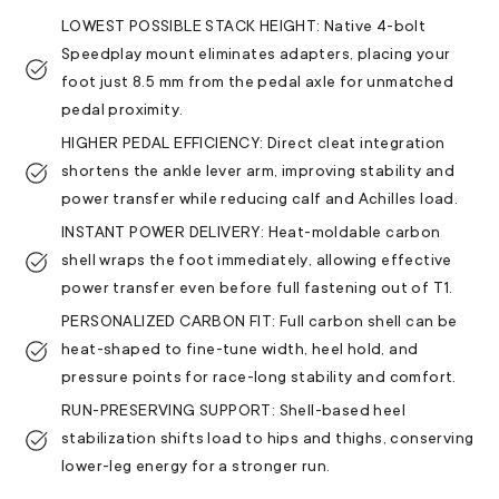
LOWEST POSSIBLE STACK HEIGHT: Native 4-bolt
Speedplay mount eliminates adapters, placing your
foot just 8.5 mm from the pedal axle for unmatched
pedal proximity.
HIGHER PEDAL EFFICIENCY: Direct cleat integration
shortens the ankle lever arm, improving stability and
power transfer while reducing calf and Achilles load.
INSTANT POWER DELIVERY: Heat-moldable carbon
shell wraps the foot immediately, allowing effective
power transfer even before full fastening out of T1.
PERSONALIZED CARBON FIT: Full carbon shell can be
heat-shaped to fine-tune width, heel hold, and
pressure points for race-long stability and comfort.
RUN-PRESERVING SUPPORT: Shell-based heel
stabilization shifts load to hips and thighs, conserving
lower-leg energy for a stronger run.