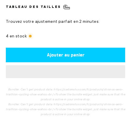
TABLEAU DES TAILLES
Trouvez votre ajustement parfait en 2 minutes:
4 en stock
Ajouter au panier
Bundler: Can't get product data: https://cadomotus.com/fr/products/chronos-aero-
triathlon-cycling-shoe-wahoo.<br />To show the bundle widget, just make sure that the
product is active in your online shop.
Bundler: Can't get product data: https://cadomotus.com/fr/products/chronos-aero-
triathlon-cycling-shoe-wahoo.<br />To show the bundle widget, just make sure that the
product is active in your online shop.