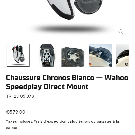
Fermer
(Esc)
Chaussure Chronos Bianco — Wahoo
Speedplay Direct Mount
TRI.23.05.37S
Prix
€579,00
régulier
Taxes incluses.
Frais d'expédition
calculés lors du passage à la
caisse.