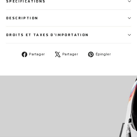
SPECIFICATIONS
DESCRIPTION
DROITS ET TAXES D'IMPORTATION
Partager
Tweeter
Épingler
Partager
Partager
Épingler
sur
sur
sur
Facebook
X
Pinterest