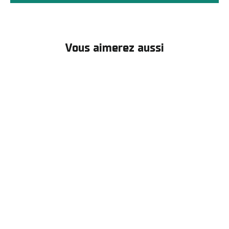
Vous aimerez aussi
Chaussure Chronos Bianco — Wahoo