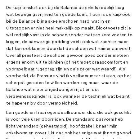
De kuip omsluit ook bij de Balance de enkels redelijk laag
wat bewegingsvrijheid ten goede komt. Toch is de kuip ook
bij de Balance bijna skeelerschoen hard, wat in en
uitstappen er niet heel makkelijk op maakt. Blootvoets zit je
wel redelijk vast in de schoen zonder meteen zere voeten te
krijgen, de aanwezige padding voelt ook wat zachter maar
dat kan ook komen doordat de schoen wat ruimer aanvoelt.
Overall presteert de schoen gewoon goed zonder meteen
ergens enorm uit te blinken (of het moet draagcomfort en
voorspelbaar rijgedrag zijn en da's zeker wat waard!). Als
voorbeeld; de Pressure vind ik voelbaar meer sturen, op het
scherpst gereden te willen worden zeg maar, waar de
Balance wat meer ongedwongen rijdt en dus
vergevingsgezinder is, ook wanneer de techniek wat begint
te haperen bv door vermoeidheid.
Een goede en fraai ogende allrounder dus, die ook geschikt
is voor vele uren doorrijden. De standaard pasvorm heb
licht veranderd (geheatmold), hoofdzakelijk naar mijn
enkelvorm en zover lijkt dat ook het enige wat ik nodig vond.