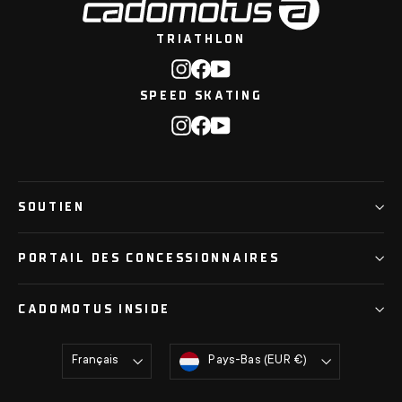
TRIATHLON
Instagram
Facebook
YouTube
SPEED SKATING
Instagram
Facebook
YouTube
SOUTIEN
PORTAIL DES CONCESSIONNAIRES
CADOMOTUS INSIDE
Langue
Devise
Français
Pays-Bas (EUR €)