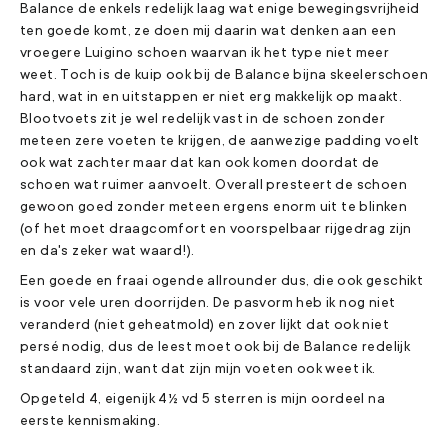
Balance de enkels redelijk laag wat enige bewegingsvrijheid
ten goede komt, ze doen mij daarin wat denken aan een
vroegere Luigino schoen waarvan ik het type niet meer
weet. Toch is de kuip ook bij de Balance bijna skeelerschoen
hard, wat in en uitstappen er niet erg makkelijk op maakt.
Blootvoets zit je wel redelijk vast in de schoen zonder
meteen zere voeten te krijgen, de aanwezige padding voelt
ook wat zachter maar dat kan ook komen doordat de
schoen wat ruimer aanvoelt. Overall presteert de schoen
gewoon goed zonder meteen ergens enorm uit te blinken
(of het moet draagcomfort en voorspelbaar rijgedrag zijn
en da's zeker wat waard!).
Een goede en fraai ogende allrounder dus, die ook geschikt
is voor vele uren doorrijden. De pasvorm heb ik nog niet
veranderd (niet geheatmold) en zover lijkt dat ook niet
persé nodig, dus de leest moet ook bij de Balance redelijk
standaard zijn, want dat zijn mijn voeten ook weet ik.
Opgeteld 4, eigenijk 4½ vd 5 sterren is mijn oordeel na
eerste kennismaking.