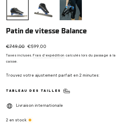
Patin de vitesse Balance
Prix
Prix
€749,00
€599,00
régulier
réduit
Taxes incluses.
Frais d'expédition
calculés lors du passage à la
caisse.
Trouvez votre ajustement parfait en 2 minutes:
TABLEAU DES TAILLES
Livraison internationale
2 en stock