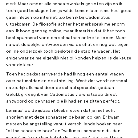
merk. Maar omdat alle schaatswinkels gesloten zijn en ik
toch goed beslagen ten ijs wilde komen, ben ik me heel goed
gaan inlezen op internet. Zo ben ik bij Cadomotus
uitgekomen. De filosofie achter het merk sprak me enorm
aan. Ik koop genoeg online, maar ik merkte dat ik het toch
best spannend vond om schaatsen online te kopen. Maar
na wat duidelijke antwoorden via de chat en nog wat eigen
online onderzoek toch besloten de stap te wagen. Het
enige waar ze me eigenlijk niet bij konden helpen, is de keuze
voor de kleur...
Toen het pakket arriveerde had ik nog een aantal vragen
over het molden en de afstelling. Want dat wordt normaal
natuurlijk allemaal door de schaafspecialist gedaan.
Gelukkig kreeg ik van Cadomotus via whatsapp direct
antwoord op de vragen die ik had en ze zitten perfect.
Eenmaal op de ijsbaan bleek meteen dat je niet echt
anoniem met deze schaatsen de baan op kan. Er kwam
meteen belangstelling vanuit verschillende hoeken naar
"blitse schoenen hoor" en "welk merk schoenen dit dan