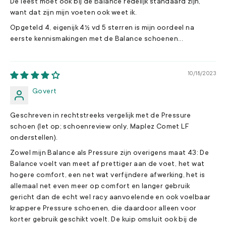
De leest moet ook bij de Balance redelijk standaard zijn,
want dat zijn mijn voeten ook weet ik.
Opgeteld 4, eigenijk 4½ vd 5 sterren is mijn oordeel na
eerste kennismakingen met de Balance schoenen...
10/18/2023
Govert
Geschreven in rechtstreeks vergelijk met de Pressure
schoen (let op; schoenreview only, Maplez Comet LF
onderstellen).
Zowel mijn Balance als Pressure zijn overigens maat 43: De
Balance voelt van meet af prettiger aan de voet, het wat
hogere comfort, een net wat verfijndere afwerking, het is
allemaal net even meer op comfort en langer gebruik
gericht dan de echt wel racy aanvoelende en ook voelbaar
krappere Pressure schoenen, die daardoor alleen voor
korter gebruik geschikt voelt. De kuip omsluit ook bij de