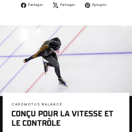
Partager
Tweeter
Épingler
Partager
Partager
Épingler
sur
sur
sur
Facebook
X
Pinterest
CÁDOMOTUS BALANCE
CONÇU POUR LA VITESSE ET
LE CONTRÔLE