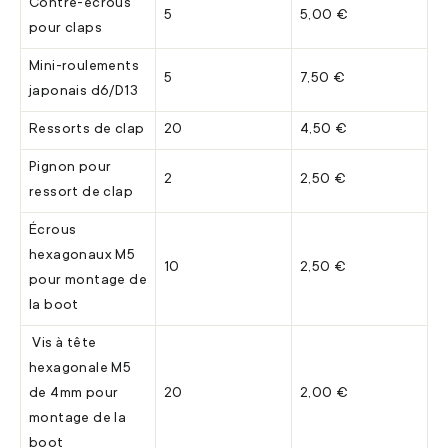
Contre-écrous
5
5,00 €
pour claps
Mini-roulements
5
7,50 €
japonais d6/D13
Ressorts de clap
20
4,50 €
Pignon pour
2
2,50 €
ressort de clap
Écrous
hexagonaux M5
10
2,50 €
pour montage de
la boot
Vis à tête
hexagonale M5
de 4mm pour
20
2,00 €
montage de la
boot