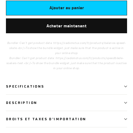
Ajouter au panier
Acheter maintenant
Bundler: Can't get product data: https://cadomotus.com/fr/products/balance-speed-
skate.<br />To show the bundle widget, just make sure that the product is active in
your online shop.
Bundler: Can't get product data: https://cadomotus.com/fr/products/speedblade-
soakers-test.<br />To show the bundle widget, just make sure that the product is active
in your online shop.
SPECIFICATIONS
DESCRIPTION
DROITS ET TAXES D'IMPORTATION