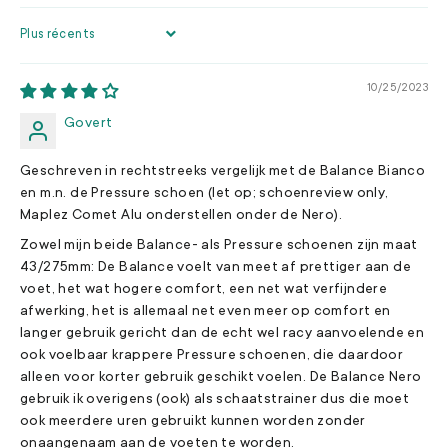
SORT BY
10/25/2023
Govert
Geschreven in rechtstreeks vergelijk met de Balance Bianco
en m.n. de Pressure schoen (let op; schoenreview only,
Maplez Comet Alu onderstellen onder de Nero).
Zowel mijn beide Balance- als Pressure schoenen zijn maat
43/275mm: De Balance voelt van meet af prettiger aan de
voet, het wat hogere comfort, een net wat verfijndere
afwerking, het is allemaal net even meer op comfort en
langer gebruik gericht dan de echt wel racy aanvoelende en
ook voelbaar krappere Pressure schoenen, die daardoor
alleen voor korter gebruik geschikt voelen. De Balance Nero
gebruik ik overigens (ook) als schaatstrainer dus die moet
ook meerdere uren gebruikt kunnen worden zonder
onaangenaam aan de voeten te worden.