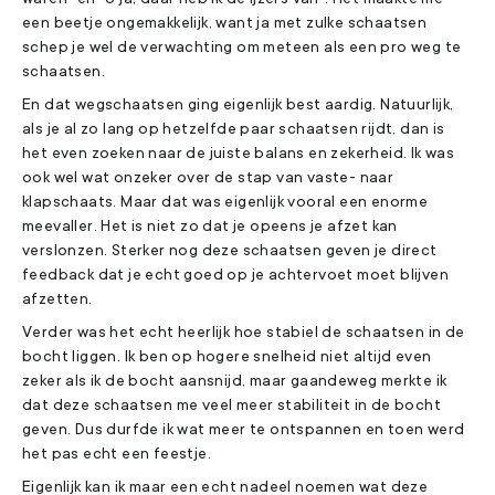
waren" en "o ja, daar heb ik de ijzers van". Het maakte me
een beetje ongemakkelijk, want ja met zulke schaatsen
schep je wel de verwachting om meteen als een pro weg te
schaatsen.
En dat wegschaatsen ging eigenlijk best aardig. Natuurlijk,
als je al zo lang op hetzelfde paar schaatsen rijdt, dan is
het even zoeken naar de juiste balans en zekerheid. Ik was
ook wel wat onzeker over de stap van vaste- naar
klapschaats. Maar dat was eigenlijk vooral een enorme
meevaller. Het is niet zo dat je opeens je afzet kan
verslonzen. Sterker nog deze schaatsen geven je direct
feedback dat je echt goed op je achtervoet moet blijven
afzetten.
Verder was het echt heerlijk hoe stabiel de schaatsen in de
bocht liggen. Ik ben op hogere snelheid niet altijd even
zeker als ik de bocht aansnijd, maar gaandeweg merkte ik
dat deze schaatsen me veel meer stabiliteit in de bocht
geven. Dus durfde ik wat meer te ontspannen en toen werd
het pas echt een feestje.
Eigenlijk kan ik maar een echt nadeel noemen wat deze