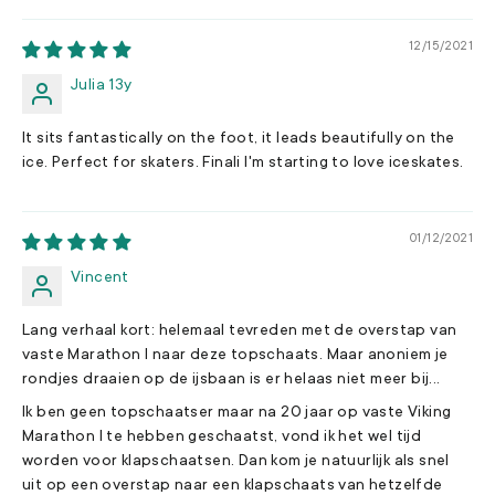
12/15/2021
Julia 13y
It sits fantastically on the foot, it leads beautifully on the
ice. Perfect for skaters. Finali I'm starting to love iceskates.
01/12/2021
Vincent
Lang verhaal kort: helemaal tevreden met de overstap van
vaste Marathon I naar deze topschaats. Maar anoniem je
rondjes draaien op de ijsbaan is er helaas niet meer bij...
Ik ben geen topschaatser maar na 20 jaar op vaste Viking
Marathon I te hebben geschaatst, vond ik het wel tijd
worden voor klapschaatsen. Dan kom je natuurlijk als snel
uit op een overstap naar een klapschaats van hetzelfde