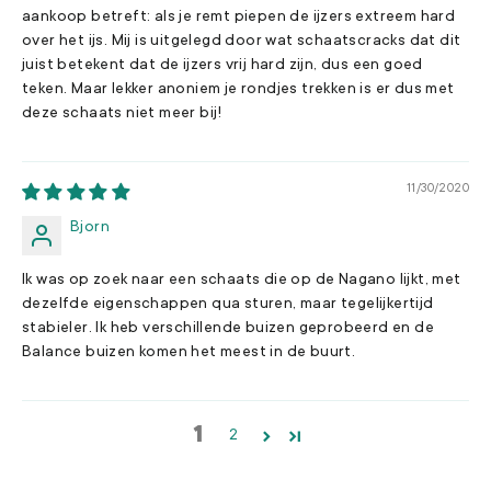
aankoop betreft: als je remt piepen de ijzers extreem hard
over het ijs. Mij is uitgelegd door wat schaatscracks dat dit
juist betekent dat de ijzers vrij hard zijn, dus een goed
teken. Maar lekker anoniem je rondjes trekken is er dus met
deze schaats niet meer bij!
11/30/2020
Bjorn
Ik was op zoek naar een schaats die op de Nagano lijkt, met
dezelfde eigenschappen qua sturen, maar tegelijkertijd
stabieler. Ik heb verschillende buizen geprobeerd en de
Balance buizen komen het meest in de buurt.
1
2