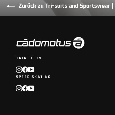
Zurück zu Tri-suits and Sportswear |
TRIATHLON
Instagram
Facebook
YouTube
SPEED SKATING
Instagram
Facebook
YouTube