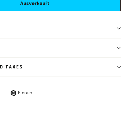
Ausverkauft
N
ND TAXES
Auf
Auf
n
Pinnen
X
Pinterest
twittern
pinnen