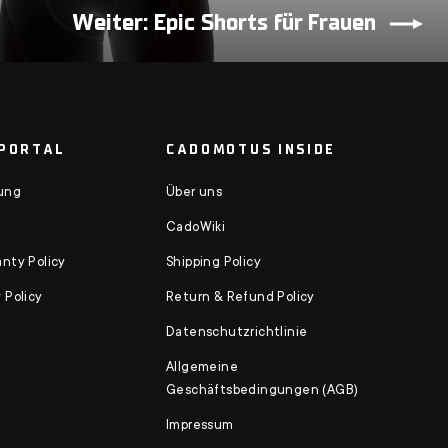
Weiter: Epic Shorts für Frauen
PORTAL
CADOMOTUS INSIDE
ung
Über uns
CadoWiki
nty Policy
Shipping Policy
 Policy
Return & Refund Policy
Datenschutzrichtlinie
Allgemeine
Geschäftsbedingungen (AGB)
Impressum