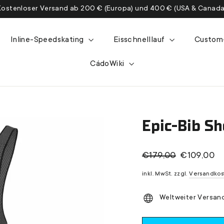
Kostenloser Versand ab 200 € (Europa) und 400 € (USA & Canada
Inline-Speedskating
Eisschnelllauf
Custom
CádoWiki
Epic-Bib Sh
Normaler
Sonderpreis
€179,00
€109,00
Preis
inkl. MwSt. zzgl.
Versandkos
Weltweiter Versan