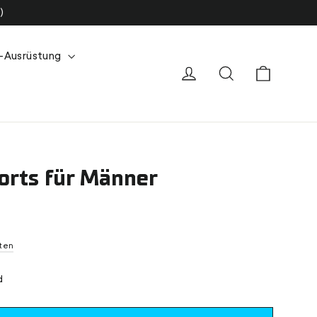
)
-Ausrüstung
Einkauf
Einloggen
Suche
orts für Männer
ten
d