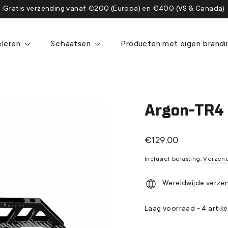
Gratis verzending vanaf €200 (Europa) en €400 (VS & Canada)
eleren
Schaatsen
Producten met eigen brand
Argon-TR4 i
Normale
€129,00
prijs
Inclusief belasting.
Verzen
Wereldwijde verze
Laag voorraad - 4 artike