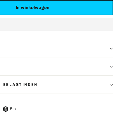
In winkelwagen
N BELASTINGEN
weet
Pin
Pin
p
op
Pinterest