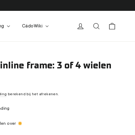
Winkelw
Inloggen
Zoek
ing
CádoWiki
nline frame: 3 of 4 wielen
ding
berekend bij het afrekenen.
nding
len over