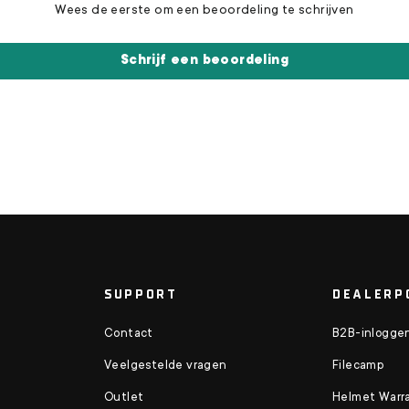
Wees de eerste om een beoordeling te schrijven
Schrijf een beoordeling
SUPPORT
DEALERP
Contact
B2B-inlogge
Veelgestelde vragen
Filecamp
Outlet
Helmet Warra