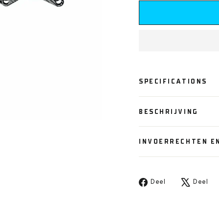
SPECIFICATIONS
BESCHRIJVING
INVOERRECHTEN E
Deel
T
Deel
Deel
op
o
Facebook
X