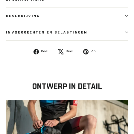
BESCHRIJVING
INVOERRECHTEN EN BELASTINGEN
Deel
Tweet
Pin
Deel
Deel
Pin
op
op
op
Facebook
X
Pinterest
ONTWERP IN DETAIL