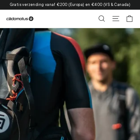
Ga
Gratis verzending vanaf €200 (Europa) en €400 (VS & Canada)
naar
Wi
Zoek
Site navi
inhoud