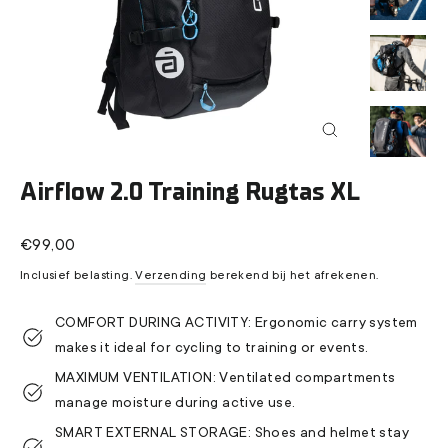
Sluiten
(esc)
Airflow 2.0 Training Rugtas XL
Normale
€99,00
prijs
Inclusief belasting.
Verzending
berekend bij het afrekenen.
COMFORT DURING ACTIVITY: Ergonomic carry system
makes it ideal for cycling to training or events.
MAXIMUM VENTILATION: Ventilated compartments
manage moisture during active use.
SMART EXTERNAL STORAGE: Shoes and helmet stay