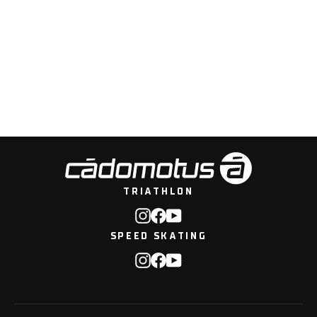
Airflow 2.0 Training Rugtas XL
€99,00
TRIATHLON
Instagram
Facebook
YouTube
SPEED SKATING
Instagram
Facebook
YouTube