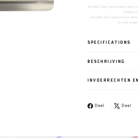
Bundler: Can't get product data: 
widget, ju
Bundler: Can't get product data
bundle widget,
SPECIFICATIONS
BESCHRIJVING
INVOERRECHTEN E
Deel
T
Deel
Deel
op
o
Facebook
X