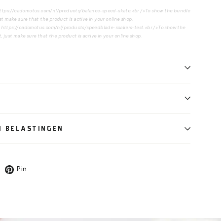
https://cadomotus.com/nl/products/balance-speed-skate.<br />To show the bundle
st make sure that the product is active in your online shop.
: https://cadomotus.com/nl/products/speedblade-soakers-test.<br />To show the
 just make sure that the product is active in your online shop.
N BELASTINGEN
weet
Pin
Pin
p
op
Pinterest