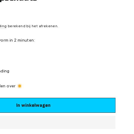
s
ding
berekend bij het afrekenen.
orm in 2 minuten:
nding
len over
In winkelwagen