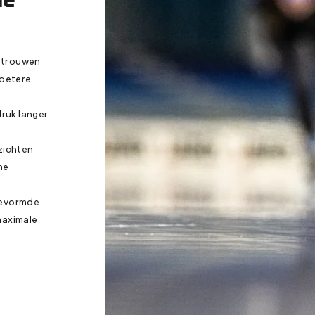
ertrouwen
 betere
ruk langer
zichten
me
gevormde
maximale