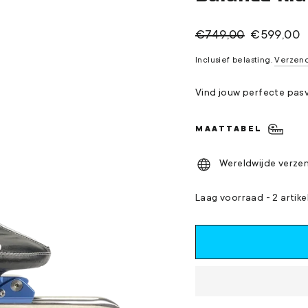
Normale
Verkoopprij
€749,00
€599,00
prijs
Inclusief belasting.
Verzen
Vind jouw perfecte pasv
MAATTABEL
Wereldwijde verze
Laag voorraad - 2 artike